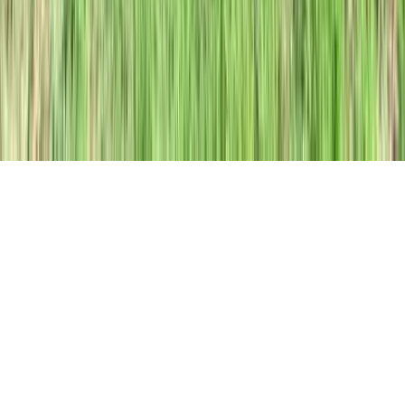
Legale
Privacy Policy
Termini di Servizio
Cookie Policy
Gestisci cookie
©
2026
Recasa. Tutti i diritti riservati.