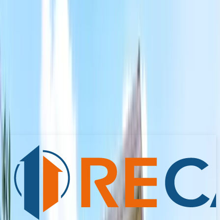
Costi
Prezzo
58.000 €
Calcola le imposte di acquisto
Posizione
Località Pontezeza, Prata di Principato Ultra (AV)