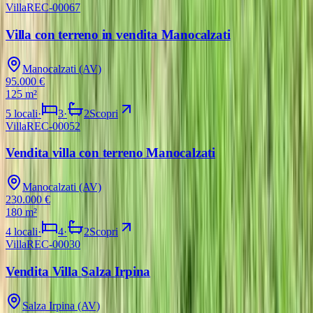
Villa
REC-00067
VENDITA
Villa con terreno in vendita Manocalzati
Manocalzati (AV)
95.000 €
125 m²
5
locali
·
3
·
2
Scopri
Villa
REC-00052
VENDITA
Vendita villa con terreno Manocalzati
Manocalzati (AV)
230.000 €
180 m²
4
locali
·
4
·
2
Scopri
Villa
REC-00030
VENDITA
Vendita Villa Salza Irpina
Salza Irpina (AV)