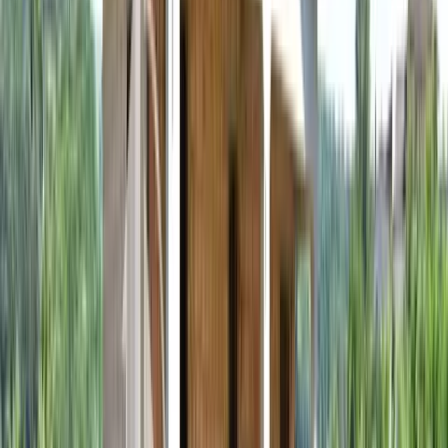
Durata
Tasso di interesse
%
Rata mensile
232,29 €
Totale interessi
23.287 €
Costo totale
69.687 €
Capitale (
67
%)