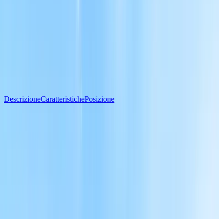
310 m²
1
/
20
Vedi tutte le foto
20
foto
310 m²
Superficie
Descrizione
Caratteristiche
Posizione
Descrizione
Villa singola con terreno Prata di Principato Ultra
In località Pontezeza di Prata di Principato Ultra (Av), a breve
distanza dai principali servizi proponiamo la vendita di una villetta
grezza edificata con la legge 219/81.
Si tratta di una soluzione che si sviluppa su tre livelli per un totale di
310 mq complessi, suddivisi in piano s1, piano terra e piatto
sottotetto.