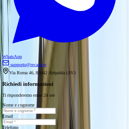
WhatsApp
supporto@recasa.re
Via Roma 46
,
83042
Atripalda
(
AV
)
Richiedi informazioni
Ti risponderemo entro 24 ore
Nome e cognome
Email
Telefono