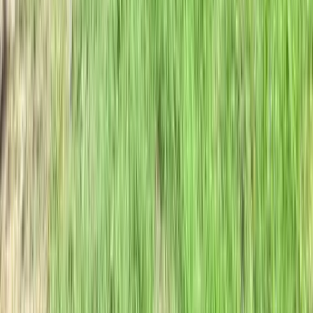
CILA, SCIA o Permesso di Costruire? Guida Pratica ai Titoli
Edilizi
3 giugno 2026
Tutti gli articoli
Potrebbe interessarti
23
Vedi tutti