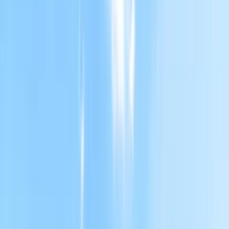
WhatsApp
Facebook
X (Twitter)
LinkedIn
Email
Copia link
Villa singola con terreno Prata
di Principato Ultra
Località Pontezeza, Prata di Principato Ultra (AV)
Inquadra per condividere
Prezzo richiesto
58.000 €
Pubblicato
11 giugno 2024
Inquadra