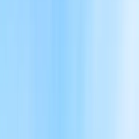
La soluzione in vendita è stata ricostruita fuori sito con l'obbligo di
demolizione del fabbricato precedente, l'abbattimento del vecchio
immobile avverrà quando i lavori della villetta saranno ultimati.
Circonda l'abitazione un terreno agricolo di circa 3.173 mq ed in
prossimità della soluzione ulteriori 1.200 mq di terreno, per un totale
di 4.375 mq.
Grazie alla sua posizione privilegiata, gode di una vista panoramica
mozzafiato sulle colline circostanti.
Lo stato attuale dell'immobile permette di personalizzare gli spazi
interni secondo le proprie esigenze e gusti.
La soluzione, grazie alla sua posizione strategica, risulta essere
ideale a chi desidera vivere a pochi passi dal centro del paese, ma,
immersi nella tranquillità della campagna.
Prendi in considerazione questa fantastica opportunità, contattaci
subito!
Saremo lieti di rispondere a tutte le tue domande e di accompagnarti
a visitare questa soluzione.
Caratteristiche dettagliate