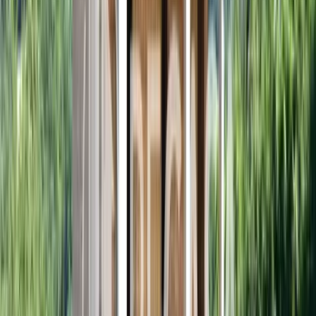
Interessi (
33
%)
Stima indicativa. Rivolgiti alla tua banca per un preventivo
personalizzato.
Calcolatori immobiliari
Stima le imposte di acquisto, calcola la rata del mutuo, verifica
l'IMU o le tasse di successione prima di procedere con la trattativa.
Imposte acquisto
Rata mutuo
Calcolo IMU
Successione
Tutti i calcolatori
Dal nostro blog