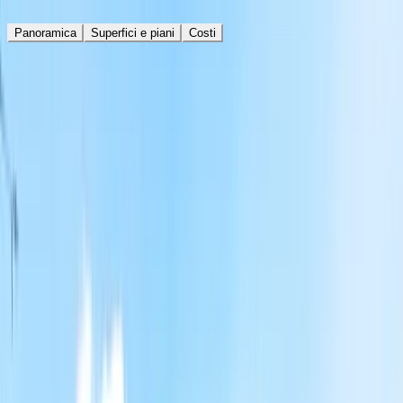
Panoramica
Superfici e piani
Costi
Informazioni generali
Tipologia
Villa
Contratto
Vendita
Riferimento
REC-00056
Informazioni generali
Tipologia
Villa
Contratto
Vendita
Riferimento
REC-00056
Superfici e piani
Superficie totale
310 m²