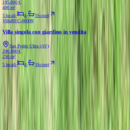
195.000 €
400 m²
5
locali
·
4
·
5
Scopri
Villa
REC-00009
VENDITA
Villa singola con giardino in vendita
San Potito Ultra (AV)
290.000 €
250 m²
5
locali
·
4
·
3
Scopri
Hai un immobile da vendere?
Ottieni una valutazione professionale dai nostri esperti
Proponi il tuo immobile
«Ogni casa ha una storia.
La tua inizia qui.»