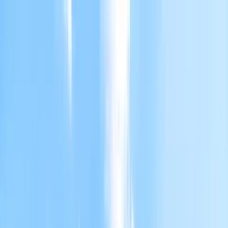
Vai al contenuto principale
Immobili
Chi Siamo
Servizi
Blog
Lavora con noi
Contatti
Proponi Immobile
+39 0825 461719
Accedi
Villa
Villa singola con terreno Prata di Principato Ultra
Home
Immobili
Villa
Villa singola con terreno Prata di
Principato Ultra
Vendita
Villa
Rif.
REC-00056
Telegram