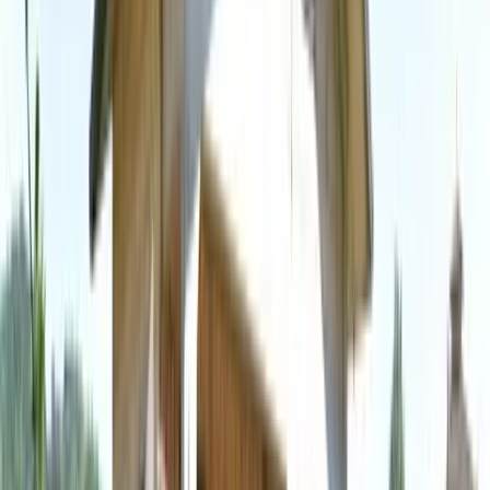
Richiedi valutazione
Vuoi vendere o affittare?
Proponi il tuo immobile: scatta le foto, compila pochi dati e un
nostro consulente ti ricontatterà.
Proponi immobile
Dettagli annuncio
Riferimento
REC-00056
Pubblicato
11 giugno 2024
Calcola la rata del mutuo
Prezzo immobile
€
Anticipo
20
% (
11.600 €
)