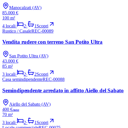
Manocalzati (AV)
85.000 €
100 m²
4
locali
·
2
·
1
Scopri
Rustico / Casale
REC-00089
VENDITA
Vendita rudere con terreno San Potito Ultra
San Potito Ultra (AV)
43.000 €
85 m²
3
locali
·
2
·
2
Scopri
Casa semindipendente
REC-00088
AFFITTO
Semindipendente arredato in affitto Aiello del Sabato
Aiello del Sabato (AV)
400 €
/mese
70 m²
3
locali
·
2
·
1
Scopri
Locale commerciale
REC-00075