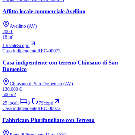
VENDITA
Affitto locale commerciale Avellino
Avellino (AV)
200 €
18 m²
1
locale
Scopri
Casa indipendente
REC-00073
VENDITA
Casa indipendente con terreno Chiusano di San
Domenico
Chiusano di San Domenico (AV)
130.000 €
500 m²
25
locali
·
8
·
7
Scopri
Casa indipendente
REC-00072
VENDITA
Fabbricato Plurifamiliare con Terreno
Prata di Principato Ultra (AV)