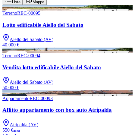
Lista
Mappa
Nuovo
VENDITA
Terreno
REC-00095
Lotto edificabile Aiello del Sabato
Aiello del Sabato (AV)
40.000 €
Nuovo
VENDITA
Terreno
REC-00094
Vendita lotto edificabile Aiello del Sabato
Aiello del Sabato (AV)
50.000 €
Nuovo
AFFITTO
Appartamento
REC-00093
Affitto appartamento con box auto Atripalda
Atripalda (AV)
550 €
/mese