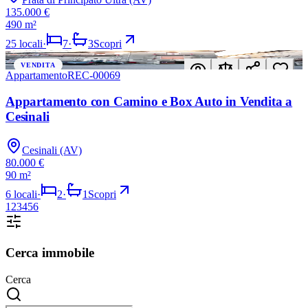
135.000 €
490 m²
25
locali
·
7
·
3
Scopri
In evidenza
VENDITA
Appartamento
REC-00069
Appartamento con Camino e Box Auto in Vendita a
Cesinali
Cesinali (AV)
80.000 €
90 m²
6
locali
·
2
·
1
Scopri
1
2
3
4
5
6
Cerca immobile
Cerca