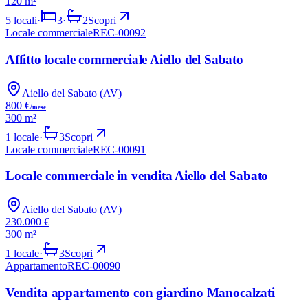
120 m²
5
locali
·
3
·
2
Scopri
Locale commerciale
REC-00092
AFFITTO
Affitto locale commerciale Aiello del Sabato
Aiello del Sabato (AV)
800 €
/mese
300 m²
1
locale
·
3
Scopri
Locale commerciale
REC-00091
VENDITA
Locale commerciale in vendita Aiello del Sabato
Aiello del Sabato (AV)
230.000 €
300 m²
1
locale
·
3
Scopri
Appartamento
REC-00090
VENDITA
Vendita appartamento con giardino Manocalzati