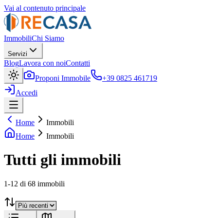
Vai al contenuto principale
Immobili
Chi Siamo
Servizi
Blog
Lavora con noi
Contatti
Proponi Immobile
+39 0825 461719
Accedi
Home
Immobili
Home
Immobili
Tutti gli immobili
1
-
12
di
68
immobili