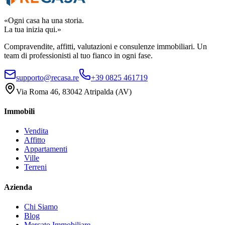
«Ogni casa ha una storia.
La tua inizia qui.»
Compravendite, affitti, valutazioni e consulenze immobiliari. Un
team di professionisti al tuo fianco in ogni fase.
supporto@recasa.re
+39 0825 461719
Via Roma 46
,
83042
Atripalda
(
AV
)
Immobili
Vendita
Affitto
Appartamenti
Ville
Terreni
Azienda
Chi Siamo
Blog
Mercato Immobiliare