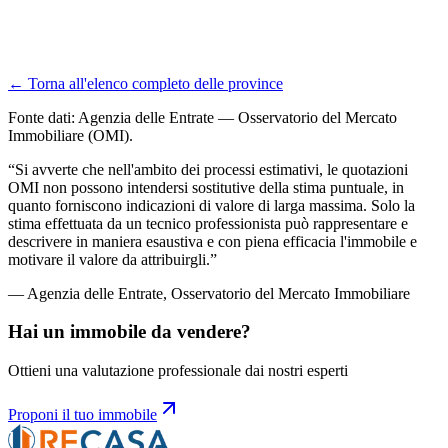
Ottieni una stima indicativa basata sui dati OMI e prenota una
valutazione professionale gratuita con i nostri consulenti.
← Torna all'elenco completo delle province
Valuta il tuo immobile
Fonte dati: Agenzia delle Entrate — Osservatorio del Mercato
Immobiliare (OMI).
“
Si avverte che nell'ambito dei processi estimativi, le quotazioni
OMI non possono intendersi sostitutive della stima puntuale, in
quanto forniscono indicazioni di valore di larga massima. Solo la
stima effettuata da un tecnico professionista può rappresentare e
descrivere in maniera esaustiva e con piena efficacia l'immobile e
motivare il valore da attribuirgli.
”
— Agenzia delle Entrate, Osservatorio del Mercato Immobiliare
Hai un immobile da vendere?
Ottieni una valutazione professionale dai nostri esperti
Proponi il tuo immobile