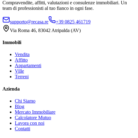
Compravendite, affitti, valutazioni e consulenze immobiliari. Un
team di professionisti al tuo fianco in ogni fase.
supporto@recasa.re
+39 0825 461719
Via Roma 46
,
83042
Atripalda
(
AV
)
Immobili
Vendita
Affitto
Appartamenti
Ville
Terreni
Azienda
Chi Siamo
Blog
Mercato Immobiliare
Calcolatore Mutuo
Lavora con noi
Contatti