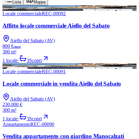
Lista
Mappa
Nuovo
AFFITTO
Locale commerciale
REC-00092
Affitto locale commerciale Aiello del Sabato
Aiello del Sabato (AV)
800 €
/mese
300 m²
1
locale
·
3
Scopri
Nuovo
VENDITA
Locale commerciale
REC-00091
Locale commerciale in vendita Aiello del Sabato
Aiello del Sabato (AV)
230.000 €
300 m²
1
locale
·
3
Scopri
Appartamento
REC-00090
VENDITA
Vendita appartamento con giardino Manocalzati