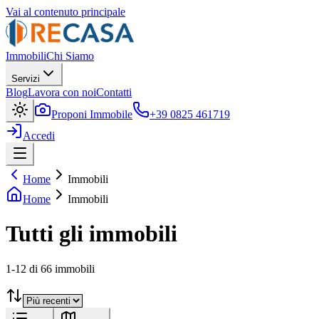
Vai al contenuto principale
Immobili
Chi Siamo
Servizi
Blog
Lavora con noi
Contatti
Proponi Immobile
+39 0825 461719
Accedi
Home
Immobili
Home
Immobili
Tutti gli immobili
1
-
12
di
66
immobili