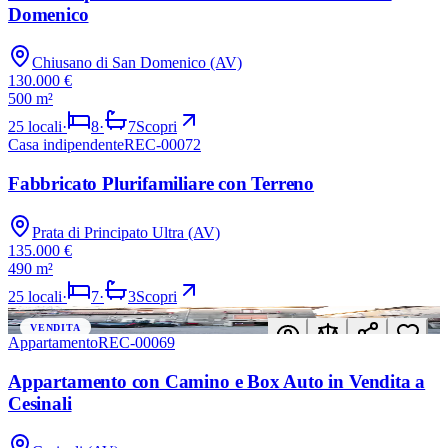
Domenico
Chiusano di San Domenico (AV)
130.000 €
500 m²
25
locali
·
8
·
7
Scopri
Casa indipendente
REC-00072
VENDITA
Fabbricato Plurifamiliare con Terreno
Prata di Principato Ultra (AV)
135.000 €
490 m²
25
locali
·
7
·
3
Scopri
In evidenza
VENDITA
Appartamento
REC-00069
Appartamento con Camino e Box Auto in Vendita a
Cesinali