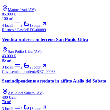
Manocalzati (AV)
85.000 €
100 m²
4
locali
·
2
·
1
Scopri
Rustico / Casale
REC-00089
VENDITA
Vendita rudere con terreno San Potito Ultra
San Potito Ultra (AV)
43.000 €
85 m²
3
locali
·
2
·
2
Scopri
Casa semindipendente
REC-00088
AFFITTO
Semindipendente arredato in affitto Aiello del Sabato
Aiello del Sabato (AV)
400 €
/mese
70 m²
3
locali
·
2
·
1
Scopri