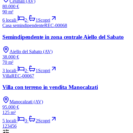
Cesinali (AV)
80.000 €
90 m²
57
6
locali
·
2
·
1
Scopri
Casa semindipendente
REC-00068
VENDITA
Semindipendente in zona centrale Aiello del Sabato
Aiello del Sabato (AV)
38.000 €
70 m²
23
3
locali
·
2
·
1
Scopri
Villa
REC-00067
VENDITA
Villa con terreno in vendita Manocalzati
Manocalzati (AV)
95.000 €
125 m²
5
locali
·
3
·
2
Scopri
1
2
3
4
5
6