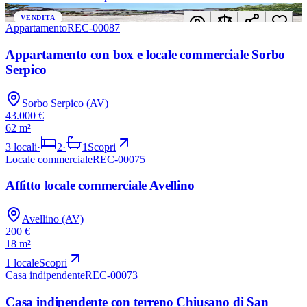
In evidenza
VENDITA
Appartamento
REC-00087
Appartamento con box e locale commerciale Sorbo
Serpico
Sorbo Serpico (AV)
43.000 €
62 m²
3
locali
·
2
·
1
Scopri
Locale commerciale
REC-00075
VENDITA
Affitto locale commerciale Avellino
Avellino (AV)
200 €
18 m²
1
locale
Scopri
Casa indipendente
REC-00073
VENDITA
Casa indipendente con terreno Chiusano di San